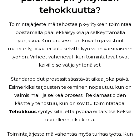
tehokkuutta?
Toimintajärjestelmä tehostaa pk-yrityksen toimintaa
poistamalla päällekkäisyyksiä ja selkeyttämällä
työnjakoa. Kun prosessit on kuvattu ja vastuut
määritelty, aikaa ei kulu selvittelyyn vaan varsinaiseen
työhön. Virheet vähenevät, kun toimintatavat ovat
kaikille selvät ja yhtenäiset.
Standardoidut prosessit säästävät aikaa joka päivä.
Esimerkiksi tarjousten tekeminen nopeutuu, kun on
valmis malli ja selkeä prosessi. Reklamaatioiden
käsittely tehostuu, kun on sovittu toimintatapa.
Tehokkuus
syntyy siitä, että pyörää ei tarvitse keksiä
uudelleen joka kerta.
Toimintajärjestelmä vähentää myös turhaa työtä. Kun