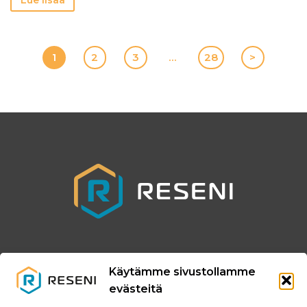
Lue lisää
1
2
3
…
28
>
Käytämme sivustollamme
020 729 0600
evästeitä
Toimisto@reseni.fi