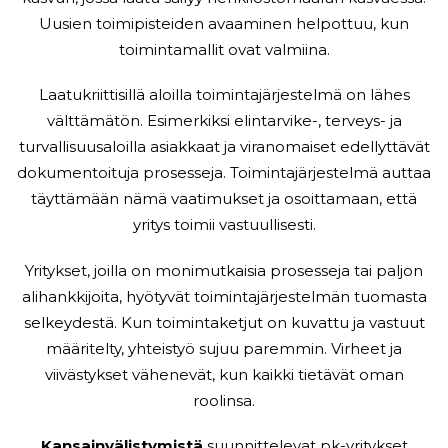
Uusien toimipisteiden avaaminen helpottuu, kun
toimintamallit ovat valmiina.
Laatukriittisillä aloilla toimintajärjestelmä on lähes
välttämätön. Esimerkiksi elintarvike-, terveys- ja
turvallisuusaloilla asiakkaat ja viranomaiset edellyttävät
dokumentoituja prosesseja. Toimintajärjestelmä auttaa
täyttämään nämä vaatimukset ja osoittamaan, että
yritys toimii vastuullisesti.
Yritykset, joilla on monimutkaisia prosesseja tai paljon
alihankkijoita, hyötyvät toimintajärjestelmän tuomasta
selkeydestä. Kun toimintaketjut on kuvattu ja vastuut
määritelty, yhteistyö sujuu paremmin. Virheet ja
viivästykset vähenevät, kun kaikki tietävät oman
roolinsa.
Kansainvälistymistä
suunnittelevat pk-yritykset