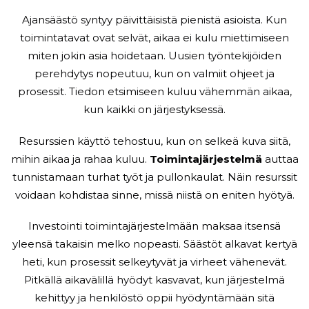
Ajansäästö syntyy päivittäisistä pienistä asioista. Kun
toimintatavat ovat selvät, aikaa ei kulu miettimiseen
miten jokin asia hoidetaan. Uusien työntekijöiden
perehdytys nopeutuu, kun on valmiit ohjeet ja
prosessit. Tiedon etsimiseen kuluu vähemmän aikaa,
kun kaikki on järjestyksessä.
Resurssien käyttö tehostuu, kun on selkeä kuva siitä,
mihin aikaa ja rahaa kuluu.
Toimintajärjestelmä
auttaa
tunnistamaan turhat työt ja pullonkaulat. Näin resurssit
voidaan kohdistaa sinne, missä niistä on eniten hyötyä.
Investointi toimintajärjestelmään maksaa itsensä
yleensä takaisin melko nopeasti. Säästöt alkavat kertyä
heti, kun prosessit selkeytyvät ja virheet vähenevät.
Pitkällä aikavälillä hyödyt kasvavat, kun järjestelmä
kehittyy ja henkilöstö oppii hyödyntämään sitä