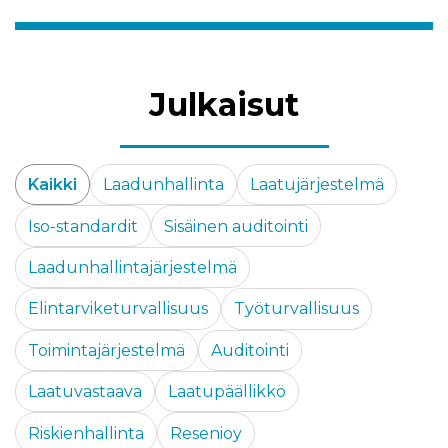
Julkaisut
Kaikki
Laadunhallinta
Laatujärjestelmä
Iso-standardit
Sisäinen auditointi
Laadunhallintajärjestelmä
Elintarviketurvallisuus
Työturvallisuus
Toimintajärjestelmä
Auditointi
Laatuvastaava
Laatupäällikkö
Riskienhallinta
Resenioy