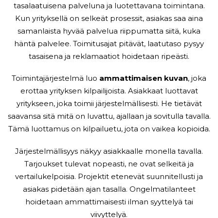
tasalaatuisena palveluna ja luotettavana toimintana.
Kun yrityksellä on selkeät prosessit, asiakas saa aina
samanlaista hyvää palvelua riippumatta siitä, kuka
häntä palvelee. Toimitusajat pitävät, laatutaso pysyy
tasaisena ja reklamaatiot hoidetaan ripeästi.
Toimintajärjestelmä luo
ammattimaisen kuvan
, joka
erottaa yrityksen kilpailijoista. Asiakkaat luottavat
yritykseen, joka toimii järjestelmällisesti. He tietävät
saavansa sitä mitä on luvattu, ajallaan ja sovitulla tavalla.
Tämä luottamus on kilpailuetu, jota on vaikea kopioida.
Järjestelmällisyys näkyy asiakkaalle monella tavalla.
Tarjoukset tulevat nopeasti, ne ovat selkeitä ja
vertailukelpoisia. Projektit etenevät suunnitellusti ja
asiakas pidetään ajan tasalla. Ongelmatilanteet
hoidetaan ammattimaisesti ilman syyttelyä tai
viivyttelyä.