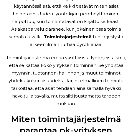
käytännössä sitä, että kaikki tietävät miten asiat
hoidetaan. Uuden työntekijän perehdyttäminen
helpottuu, kun toimintatavat on kirjattu selkeästi.
Asiakaspalvelu paranee, kun jokainen osaa toimia
samalla tavalla.
Toimintajärjestelmä
tuo järjestystä
arkeen ilman turhaa byrokratiaa.
Toimintajärjestelmä eroaa yksittäisistä työohjeista siinä,
että se kattaa koko yrityksen toiminnan. Se yhdistää
myynnin, tuotannon, hallinnon ja muut toiminnot
yhdeksi kokonaisuudeksi. Järjestelmällinen toiminta
tarkoittaa, että asiat tehdään aina samalla hyväksi
havaitulla tavalla, mutta silti joustamatta tarpeen
mukaan.
Miten toimintajärjestelmä
parantaa pk-yrityksen