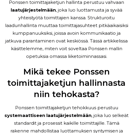
Ponssen toimittajaketjun hallinta perustuu vahvaan
laatujärjestelmään
, joka luo luottamusta ja syvää
yhteistyötä toimittajien kanssa. Strukturoitu
laadunhallinta muuttaa toimittajasuhteet pitkäaikaisiksi
kumppanuuksiksi, joissa avoin kommunikaatio ja
jatkuva parantaminen ovat keskiössä. Tässä artikkelissa
käsittelemme, miten voit soveltaa Ponssen mallin
opetuksia omassa liiketoiminnassasi.
Mikä tekee Ponssen
toimittajaketjun hallinnasta
niin tehokasta?
Ponssen toimittajaketjun tehokkuus perustuu
systemaattiseen laatujärjestelmään
, joka luo selkeät
standardit ja prosessit kaikille toimittajille. Tämä
rakenne mahdollistaa luottamuksen syntymisen ja