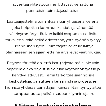
syventää yhteistyötä merkittävästi verrattuna
perinteisiin toimittajasuhteisiin.
Laatujärjestelmä toimii ikään kuin yhteisenä kielenä,
joka helpottaa kommunikaatiota ja vähentää
väärinymmärryksiä. Kun kaikki osapuolet tietävät
tarkalleen, mitä heiltä odotetaan, yhteistyöhön syntyy
luonnollinen rytmi. Toimittajat voivat keskittyä
olennaiseen sen sijaan, että he arvailevat vaatimuksia.
Erityisen tärkeää on, että laatujärjestelmä ei ole vain
paperilla oleva ohjeistus. Se elää käytännön työssä ja
kehittyy jatkuvasti. Tämä tarkoittaa säännöllisiä
keskusteluja, palautteen keräämistä ja prosessien
hiomista yhdessä toimittajien kanssa. Näin syntyy aitoa
kumppanuutta pelkän kaupankäynnin sijaan.
Miten laatujärjestelmä