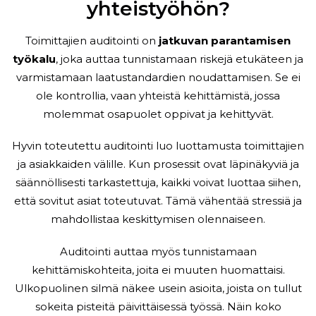
yhteistyöhön?
Toimittajien auditointi on
jatkuvan parantamisen
työkalu
, joka auttaa tunnistamaan riskejä etukäteen ja
varmistamaan laatustandardien noudattamisen. Se ei
ole kontrollia, vaan yhteistä kehittämistä, jossa
molemmat osapuolet oppivat ja kehittyvät.
Hyvin toteutettu auditointi luo luottamusta toimittajien
ja asiakkaiden välille. Kun prosessit ovat läpinäkyviä ja
säännöllisesti tarkastettuja, kaikki voivat luottaa siihen,
että sovitut asiat toteutuvat. Tämä vähentää stressiä ja
mahdollistaa keskittymisen olennaiseen.
Auditointi auttaa myös tunnistamaan
kehittämiskohteita, joita ei muuten huomattaisi.
Ulkopuolinen silmä näkee usein asioita, joista on tullut
sokeita pisteitä päivittäisessä työssä. Näin koko