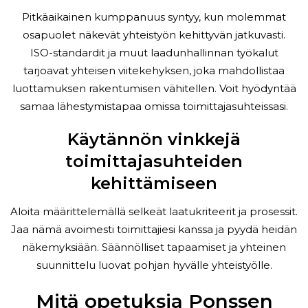
Pitkäaikainen kumppanuus syntyy, kun molemmat
osapuolet näkevät yhteistyön kehittyvän jatkuvasti.
ISO-standardit ja muut laadunhallinnan työkalut
tarjoavat yhteisen viitekehyksen, joka mahdollistaa
luottamuksen rakentumisen vähitellen. Voit hyödyntää
samaa lähestymistapaa omissa toimittajasuhteissasi.
Käytännön vinkkejä
toimittajasuhteiden
kehittämiseen
Aloita määrittelemällä selkeät laatukriteerit ja prosessit.
Jaa nämä avoimesti toimittajiesi kanssa ja pyydä heidän
näkemyksiään. Säännölliset tapaamiset ja yhteinen
suunnittelu luovat pohjan hyvälle yhteistyölle.
Mitä opetuksia Ponssen